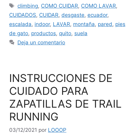
climbing
,
COMO CUIDAR
,
COMO LAVAR
,
CUIDADOS
,
CUIDAR
,
desgaste
,
ecuador
,
escalada
,
indoor
,
LAVAR
,
montaña
,
pared
,
pies
de gato
,
productos
,
quito
,
suela
Deja un comentario
INSTRUCCIONES DE
CUIDADO PARA
ZAPATILLAS DE TRAIL
RUNNING
03/12/2021
por
LOOOP