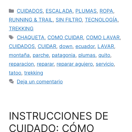
CUIDADOS
,
ESCALADA
,
PLUMAS
,
ROPA
,
RUNNING & TRAIL
,
SIN FILTRO
,
TECNOLOGÍA
,
TREKKING
CHAQUETA
,
COMO CUIDAR
,
COMO LAVAR
,
CUIDADOS
,
CUIDAR
,
down
,
ecuador
,
LAVAR
,
montaña
,
parche
,
patagonia
,
plumas
,
quito
,
reparacion
,
reparar
,
reparar agujero
,
servicio
,
tatoo
,
trekking
Deja un comentario
INSTRUCCIONES DE
CUIDADO: CÓMO