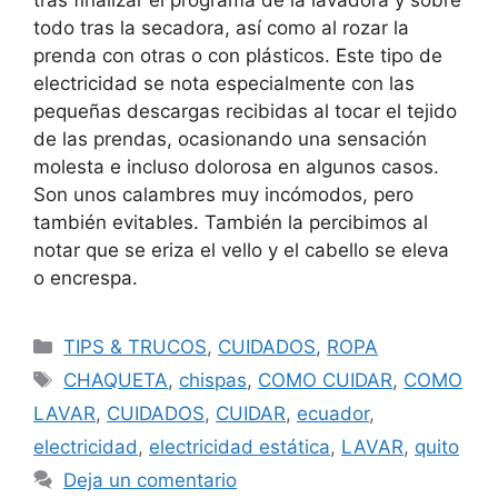
todo tras la secadora, así como al rozar la
prenda con otras o con plásticos. Este tipo de
electricidad se nota especialmente con las
pequeñas descargas recibidas al tocar el tejido
de las prendas, ocasionando una sensación
molesta e incluso dolorosa en algunos casos.
Son unos calambres muy incómodos, pero
también evitables. También la percibimos al
notar que se eriza el vello y el cabello se eleva
o encrespa.
TIPS & TRUCOS
,
CUIDADOS
,
ROPA
CHAQUETA
,
chispas
,
COMO CUIDAR
,
COMO
LAVAR
,
CUIDADOS
,
CUIDAR
,
ecuador
,
electricidad
,
electricidad estática
,
LAVAR
,
quito
Deja un comentario