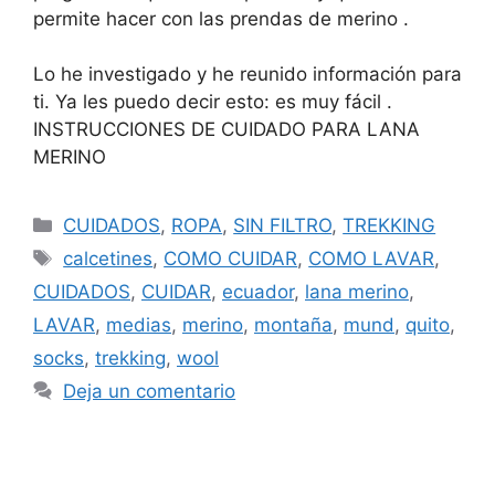
permite hacer con las prendas de merino .
Lo he investigado y he reunido información para
ti. Ya les puedo decir esto: es muy fácil .
INSTRUCCIONES DE CUIDADO PARA LANA
MERINO
CUIDADOS
,
ROPA
,
SIN FILTRO
,
TREKKING
calcetines
,
COMO CUIDAR
,
COMO LAVAR
,
CUIDADOS
,
CUIDAR
,
ecuador
,
lana merino
,
LAVAR
,
medias
,
merino
,
montaña
,
mund
,
quito
,
socks
,
trekking
,
wool
Deja un comentario