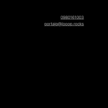
0980161003
portajp@looop.rocks