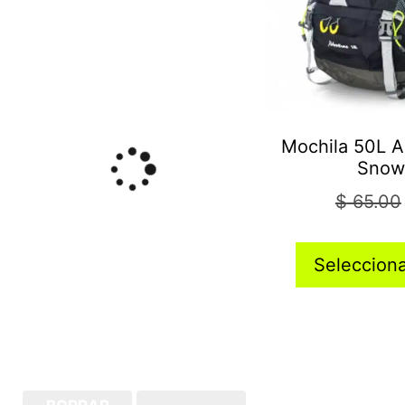
Mochila 50L A
Snow
$
65.00
Seleccion