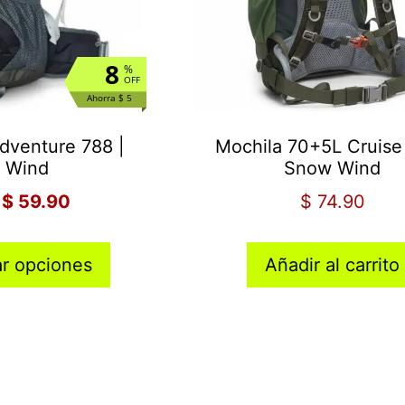
8
%
OFF
Ahorra $ 5
dventure 788 |
Mochila 70+5L Cruise 
 Wind
Snow Wind
$
59.90
$
74.90
ar opciones
Añadir al carrito