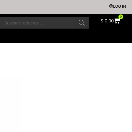
LOG IN
0
$
0.00