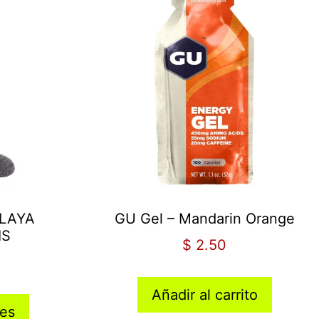
ALAYA
GU Gel – Mandarin Orange
IS
$
2.50
Añadir al carrito
nes