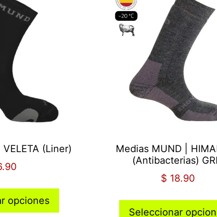
 VELETA (Liner)
Medias MUND | HIM
(Antibacterias) GR
6.90
$
18.90
ar opciones
Seleccionar opcio