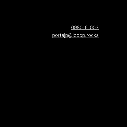
0980161003
portajp@looop.rocks