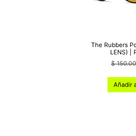
The Rubbers P
LENS) | 
$
150.0
Añadir a