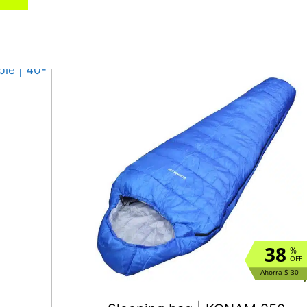
38
%
OFF
Ahorra $ 30