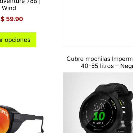
dventure 788 |
 Wind
$
59.90
ar opciones
Cubre mochilas Imperm
40-55 litros – Neg
$
25.00
Añadir al carrito