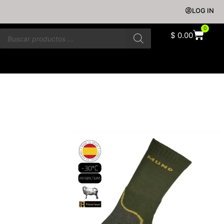
LOG IN
0
$
0.00