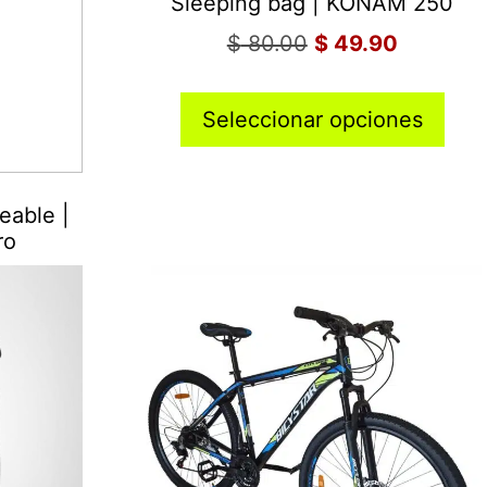
Sleeping bag | KONAM 250
$
80.00
$
49.90
Seleccionar opciones
eable |
ro