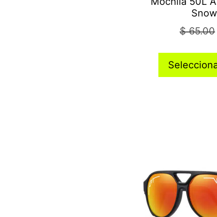
Mochila 50L A
Snow
$
65.00
Seleccion