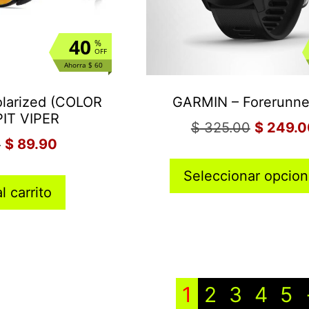
40
%
OFF
Ahorra $ 60
olarized (COLOR
GARMIN – Forerunne
PIT VIPER
$
325.00
$
249.0
0
$
89.90
Seleccionar opcio
l carrito
1
2
3
4
5