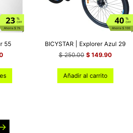
23
40
%
%
OFF
OFF
Ahorra $ 76
Ahorra $ 100
r 55
BICYSTAR | Explorer Azul 29
0
$
250.00
$
149.90
nes
Añadir al carrito
→