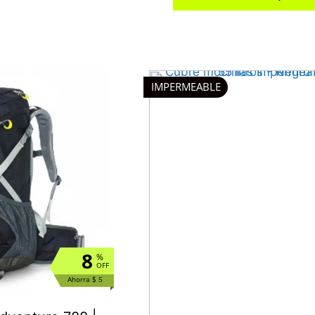
IMPERMEABLE
8
%
OFF
Ahorra $ 5