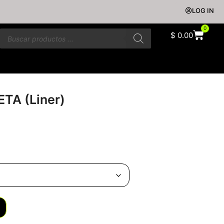
LOG IN
0
$
0.00
TA (Liner)