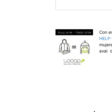
Con e
HELP
mujere
aval 