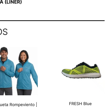
A (LINER)
OS
FRESH Blue
ueta Rompeviento |