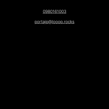
0980161003
portajp@looop.rocks