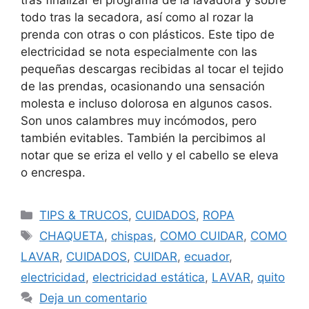
todo tras la secadora, así como al rozar la
prenda con otras o con plásticos. Este tipo de
electricidad se nota especialmente con las
pequeñas descargas recibidas al tocar el tejido
de las prendas, ocasionando una sensación
molesta e incluso dolorosa en algunos casos.
Son unos calambres muy incómodos, pero
también evitables. También la percibimos al
notar que se eriza el vello y el cabello se eleva
o encrespa.
TIPS & TRUCOS
,
CUIDADOS
,
ROPA
CHAQUETA
,
chispas
,
COMO CUIDAR
,
COMO
LAVAR
,
CUIDADOS
,
CUIDAR
,
ecuador
,
electricidad
,
electricidad estática
,
LAVAR
,
quito
Deja un comentario