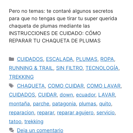
Pero no temas: te contaré algunos secretos
para que no tengas que tirar tu super querida
chaqueta de plumas mediante las
INSTRUCCIONES DE CUIDADO: CÓMO
REPARAR TU CHAQUETA DE PLUMAS
CUIDADOS
,
ESCALADA
,
PLUMAS
,
ROPA
,
RUNNING & TRAIL
,
SIN FILTRO
,
TECNOLOGÍA
,
TREKKING
CHAQUETA
,
COMO CUIDAR
,
COMO LAVAR
,
CUIDADOS
,
CUIDAR
,
down
,
ecuador
,
LAVAR
,
montaña
,
parche
,
patagonia
,
plumas
,
quito
,
reparacion
,
reparar
,
reparar agujero
,
servicio
,
tatoo
,
trekking
Deja un comentario