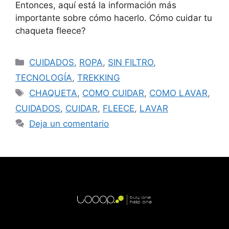
Entonces, aquí está la información más
importante sobre cómo hacerlo. Cómo cuidar tu
chaqueta fleece?
CUIDADOS
,
ROPA
,
SIN FILTRO
,
TECNOLOGÍA
,
TREKKING
CHAQUETA
,
COMO CUIDAR
,
COMO LAVAR
,
CUIDADOS
,
CUIDAR
,
FLEECE
,
LAVAR
Deja un comentario