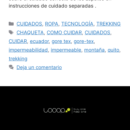
instrucciones de cuidado separadas .
CUIDADOS
,
ROPA
,
TECNOLOGÍA
,
TREKKING
CHAQUETA
,
COMO CUIDAR
,
CUIDADOS
,
CUIDAR
,
ecuador
,
gore tex
,
gore-tex
,
impermeabilidad
,
impermeable
,
montaña
,
quito
,
trekking
Deja un comentario