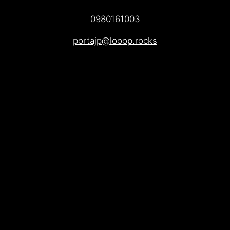
0980161003
portajp@looop.rocks