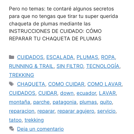
Pero no temas: te contaré algunos secretos
para que no tengas que tirar tu super querida
chaqueta de plumas mediante las
INSTRUCCIONES DE CUIDADO: CÓMO
REPARAR TU CHAQUETA DE PLUMAS
CUIDADOS
,
ESCALADA
,
PLUMAS
,
ROPA
,
RUNNING & TRAIL
,
SIN FILTRO
,
TECNOLOGÍA
,
TREKKING
CHAQUETA
,
COMO CUIDAR
,
COMO LAVAR
,
CUIDADOS
,
CUIDAR
,
down
,
ecuador
,
LAVAR
,
montaña
,
parche
,
patagonia
,
plumas
,
quito
,
reparacion
,
reparar
,
reparar agujero
,
servicio
,
tatoo
,
trekking
Deja un comentario