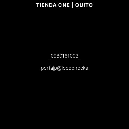
TIENDA CNE | QUITO
0980161003
portajp@looop.rocks