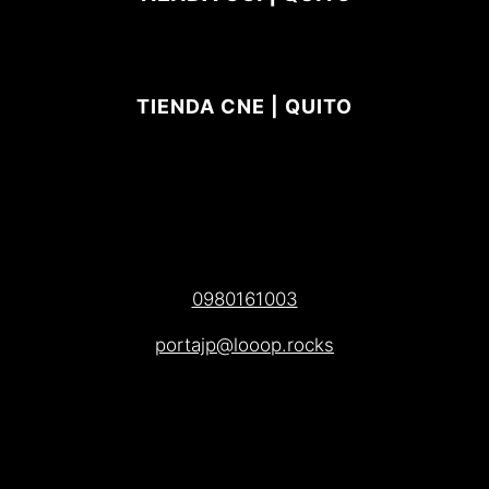
TIENDA CNE | QUITO
0980161003
portajp@looop.rocks