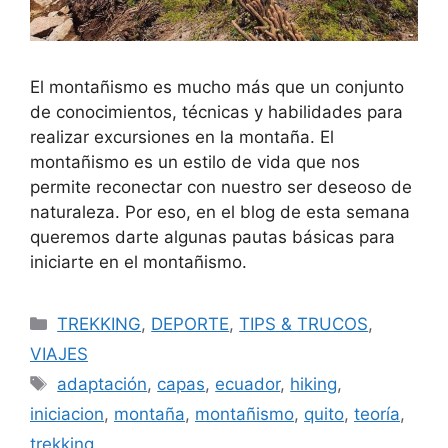
El montañismo es mucho más que un conjunto
de conocimientos, técnicas y habilidades para
realizar excursiones en la montaña. El
montañismo es un estilo de vida que nos
permite reconectar con nuestro ser deseoso de
naturaleza. Por eso, en el blog de esta semana
queremos darte algunas pautas básicas para
iniciarte en el montañismo.
TREKKING
,
DEPORTE
,
TIPS & TRUCOS
,
VIAJES
adaptación
,
capas
,
ecuador
,
hiking
,
iniciacion
,
montaña
,
montañismo
,
quito
,
teoría
,
trekking