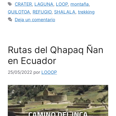
CRATER
,
LAGUNA
,
LOOP
,
montaña
,
QUILOTOA
,
REFUGIO
,
SHALALA
,
trekking
Deja un comentario
Rutas del Qhapaq Ñan
en Ecuador
25/05/2022
por
LOOOP