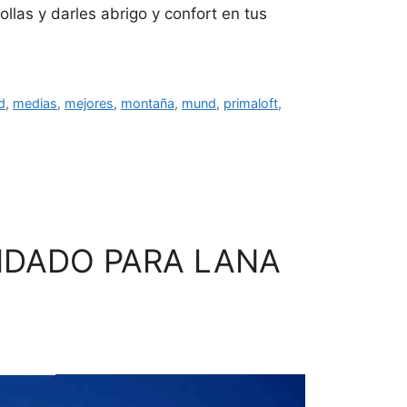
llas y darles abrigo y confort en tus
d
,
medias
,
mejores
,
montaña
,
mund
,
primaloft
,
IDADO PARA LANA