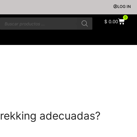
LOG IN
0
$
0.00
trekking adecuadas?