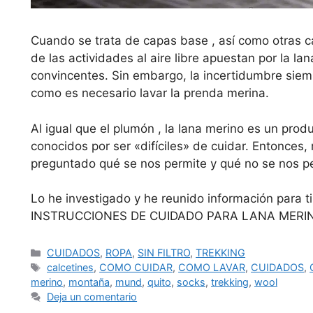
Cuando se trata de capas base , así como otras 
de las actividades al aire libre apuestan por la la
convincentes. Sin embargo, la incertidumbre siem
como es necesario lavar la prenda merina.
Al igual que el plumón , la lana merino es un prod
conocidos por ser «difíciles» de cuidar. Entonce
preguntado qué se nos permite y qué no se nos pe
Lo he investigado y he reunido información para ti.
INSTRUCCIONES DE CUIDADO PARA LANA MERI
CUIDADOS
,
ROPA
,
SIN FILTRO
,
TREKKING
calcetines
,
COMO CUIDAR
,
COMO LAVAR
,
CUIDADOS
,
merino
,
montaña
,
mund
,
quito
,
socks
,
trekking
,
wool
Deja un comentario