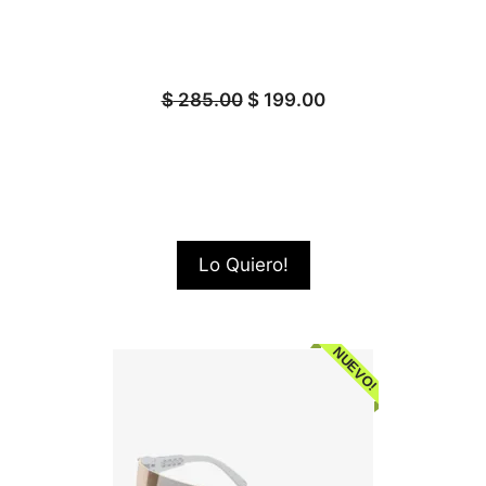
$
285.00
$
199.00
Lo Quiero!
NUEVO!