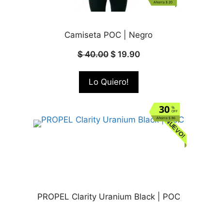
Ahorra $ 20
Camiseta POC | Negro
$
40.00
$
19.90
Lo Quiero!
30
%
OFF
Ahorra $ 86
NUEVO!
PROPEL Clarity Uranium Black | POC