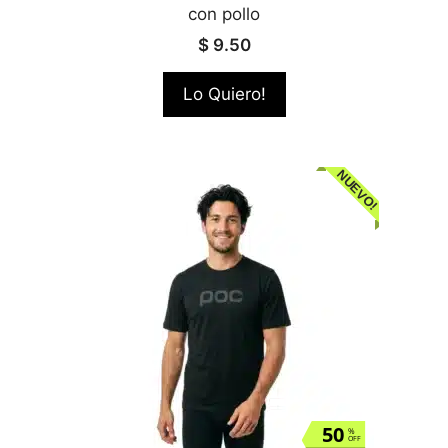
con pollo
$
9.50
Lo Quiero!
NUEVO!
50
%
OFF