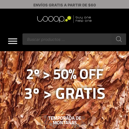
ENVÍOS GRATIS A PARTIR DE $60
2º > 50% OFF
3º > GRATIS