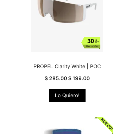
30
%
OFF
Ahorra $ 86
PROPEL Clarity White | POC
$
285.00
$
199.00
Lo Quiero!
NUEVO!