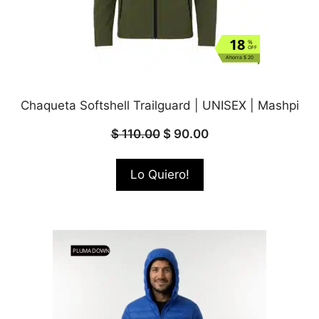
18
%
OFF
Ahorra $ 20
Chaqueta Softshell Trailguard | UNISEX | Mashpi
$
110.00
$
90.00
Lo Quiero!
PLUMA DOWN