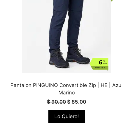
6
%
OFF
Ahorra $ 5
Pantalon PINGUINO Convertible Zip | HE | Azul
Marino
$
90.00
$
85.00
Lo Quiero!