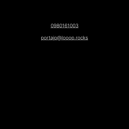
0980161003
portajp@looop.rocks