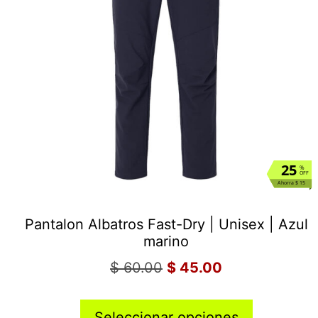
25
%
OFF
Ahorra $ 15
Pantalon Albatros Fast-Dry | Unisex | Azul
marino
$
60.00
$
45.00
Seleccionar opciones