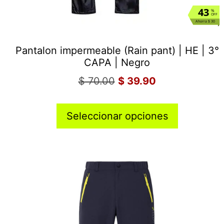
43
%
OFF
Ahorra $ 30
Pantalon impermeable (Rain pant) | HE | 3°
CAPA | Negro
$
70.00
$
39.90
Seleccionar opciones