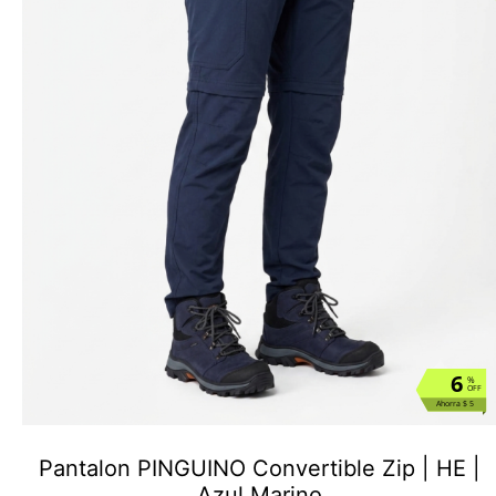
6
%
OFF
Ahorra $ 5
Pantalon PINGUINO Convertible Zip | HE |
Azul Marino