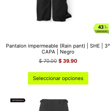
43
%
OFF
Ahorra $ 30
Pantalon impermeable (Rain pant) | SHE | 3°
CAPA | Negro
$
70.00
$
39.90
Seleccionar opciones
IMPERMEABLE