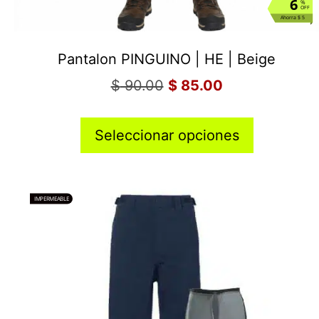
6
%
OFF
Ahorra $ 5
Pantalon PINGUINO | HE | Beige
$
90.00
$
85.00
Seleccionar opciones
IMPERMEABLE