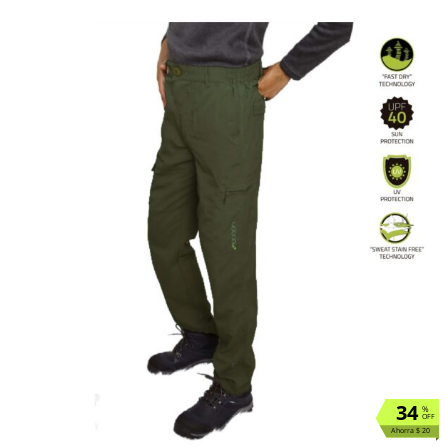
34
%
OFF
Ahorra $ 20