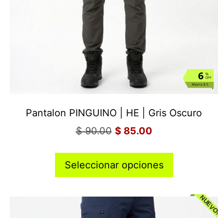
6
%
OFF
Ahorra $ 5
Pantalon PINGUINO | HE | Gris Oscuro
$
90.00
$
85.00
Seleccionar opciones
NUEVO