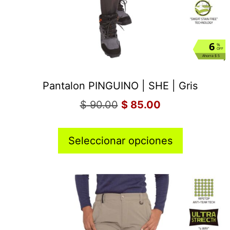
6
%
OFF
Ahorra $ 5
Pantalon PINGUINO | SHE | Gris
$
90.00
$
85.00
Seleccionar opciones