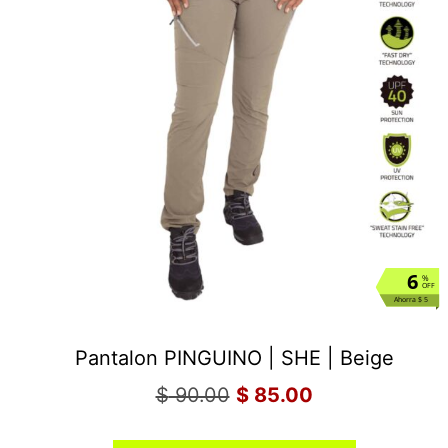
6
%
OFF
Ahorra $ 5
Pantalon PINGUINO | SHE | Beige
$
90.00
$
85.00