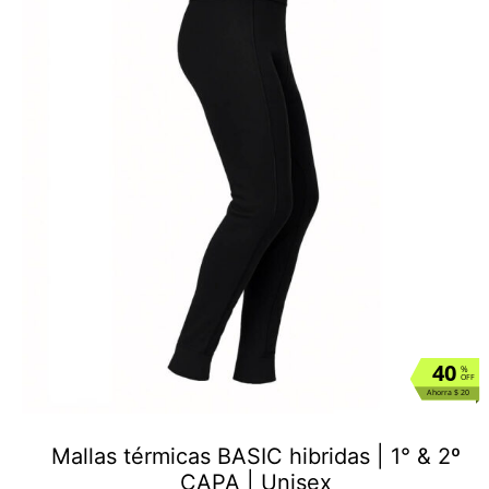
40
%
OFF
Ahorra $ 20
Mallas térmicas BASIC hibridas | 1° & 2º
CAPA | Unisex