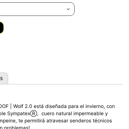
AS
F | Wolf 2.0 está diseñada para el invierno, con
e SympatexⓇ, cuero natural impermeable y
empeine, te permitirá atravesar senderos técnicos
in problemas!