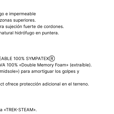
ugo e impermeable
 zonas superiores.
ra sujeción fuerte de cordones.
atural hidrófugo en puntera.
EABLE 100% SYMPATEXⓇ
EVA 100% «Double Memory Foam» (extraíble).
(«midsole») para amortiguar los golpes y
ct ofrece protección adicional en el terreno.
da «TREK-STEAM».