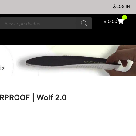
LOG IN
0
$
0.00
RPROOF | Wolf 2.0