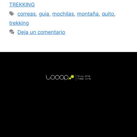
TREKKING
correas
,
guia
,
mochilas
,
montaña
,
quito
,
trekking
Deja un comentario