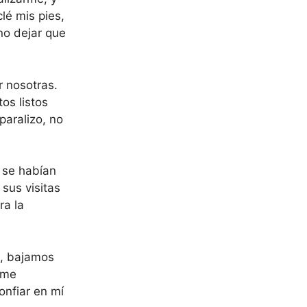
lé mis pies,
no dejar que
 nosotras.
os listos
paralizo, no
 se habían
sus visitas
ra la
a, bajamos
rme
onfiar en mí