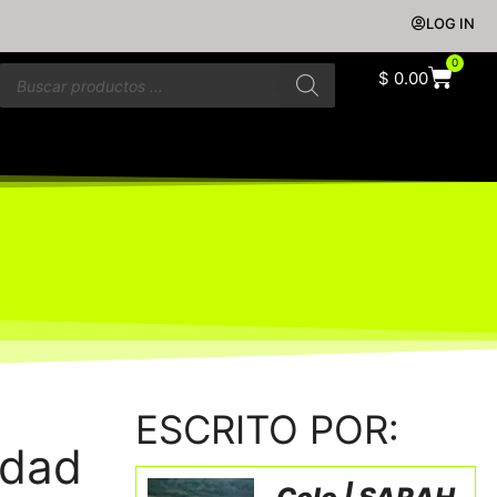
LOG IN
0
$
0.00
ESCRITO POR:
edad