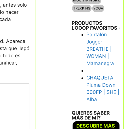
MOUNTAIN BIKE
, antes solo
TREKKING
YOGA
do hacer
 cada
PRODUCTOS
LOOOP FAVORITOS :
Pantalón
ad. Aparece
Jogger
sta que llegó
BREATHE |
o todo es
WOMAN |
nificar,
Mamanegra
CHAQUETA
Pluma Down
600FP | SHE |
Alba
QUIERES SABER
MÁS DE MÍ?
DESCUBRE MÁS