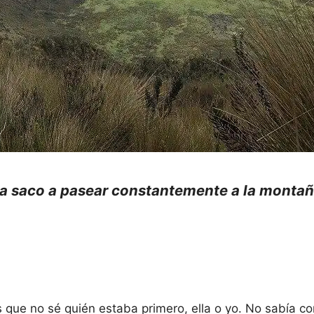
la saco a pasear constantemente a la montañ
ue no sé quién estaba primero, ella o yo. No sabía co