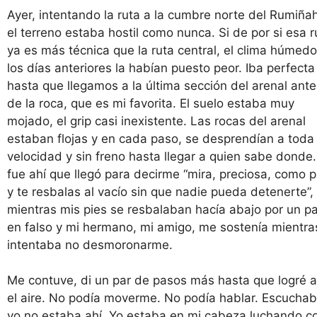
Ayer, intentando la ruta a la cumbre norte del Rumiñah
el terreno estaba hostil como nunca. Si de por si esa r
ya es más técnica que la ruta central, el clima húmed
los días anteriores la habían puesto peor. Iba perfecta
hasta que llegamos a la última sección del arenal ante
de la roca, que es mi favorita. El suelo estaba muy
mojado, el grip casi inexistente. Las rocas del arenal
estaban flojas y en cada paso, se desprendían a toda
velocidad y sin freno hasta llegar a quien sabe donde.
fue ahí que llegó para decirme “mira, preciosa, como p
y te resbalas al vacío sin que nadie pueda detenerte”,
mientras mis pies se resbalaban hacía abajo por un p
en falso y mi hermano, mi amigo, me sostenía mientra
intentaba no desmoronarme.
Me contuve, di un par de pasos más hasta que logré 
el aire. No podía moverme. No podía hablar. Escucha
yo no estaba ahí. Yo estaba en mi cabeza luchando co