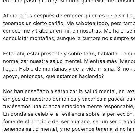
en cada paso que doy. Si dudo, gana ella, me consum
Ahora, años después de enteder quien es pero sin lleg
tenemos un cierto cariño. Me sabotea todo, pero tam
conocerme y trabajar en mi, en nosotras. Me ha enseñ
conquistar montañas, aunque la cumbre no siempre se
Estar ahí, estar presente y sobre todo, hablarlo. Lo 
normalizar nuestra salud mental. Mientras más livia
llegar. Hablo de montañas y de la vida misma. Si no
apoyo, entonces, qué estamos haciendo?
Nos han enseñado a satanizar la salud mental, en vez
amigos de nuestros demonios y sacarlos a pasear para
tuviésemos una crianza emocionalmente responsable, e
En donde se celebre la resiliencia sobre la perfección
fomente el principio del ser humano: ser un ser greg
tenemos salud mental, y no podemos tenerla si no la