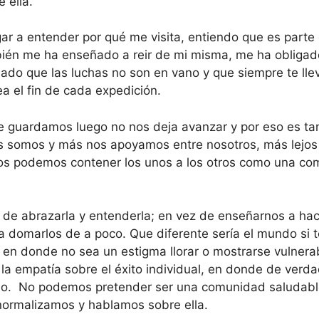
e ella.
ar a entender por qué me visita, entiendo que es parte
bién me ha enseñado a reir de mi misma, me ha obligad
ado que las luchas no son en vano y que siempre te lle
a el fin de cada expedición.
que guardamos luego no nos deja avanzar y por eso es ta
nos somos y más nos apoyamos entre nosotros, más lejo
 nos podemos contener los unos a los otros como una c
 de abrazarla y entenderla; en vez de enseñarnos a ha
 domarlos de a poco. Que diferente sería el mundo si 
n donde no sea un estigma llorar o mostrarse vulnerabl
, la empatía sobre el éxito individual, en donde de verd
ario. No podemos pretender ser una comunidad saludabl
 normalizamos y hablamos sobre ella.