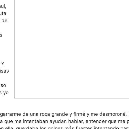
ui,
uta
o de
s
 Y
isas
aso
s yo
agarrarme de una roca grande y firmé y me desmoroné. 
ba que me intentaban ayudar, hablar, entender que me 
n ella, que daba los golpes más fuertes intentando par