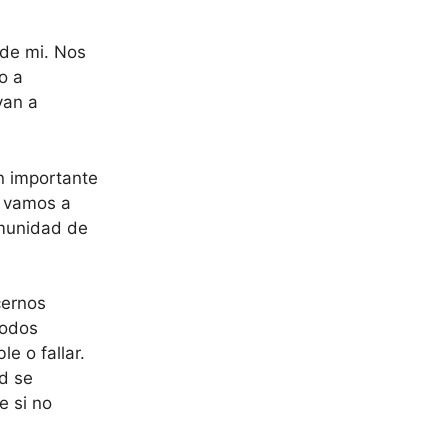
 de mi. Nos
o a
van a
n importante
s vamos a
omunidad de
cernos
todos
e o fallar.
ad se
e si no