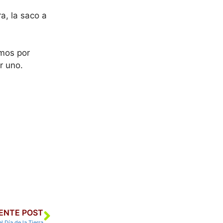
a, la saco a
mos por
or uno.
IENTE POST
l Día de la Tierra