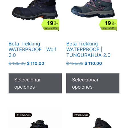
19
19
%
%
OFF
OFF
Ahorra $ 25
Ahorra $ 25
Bota Trekking
Bota Trekking
WATERPROOF | Wolf
WATERPROOF |
2.0
TUNGURAHUA 2.0
$
135.00
$
110.00
$
135.00
$
110.00
Seleccionar
Seleccionar
opciones
opciones
IMPERMEABLE
IMPERMEABLE