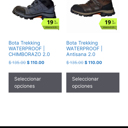
19
19
%
%
OFF
OFF
Ahorra $ 25
Ahorra $ 25
Bota Trekking
Bota Trekking
WATERPROOF |
WATERPROOF |
CHIMBORAZO 2.0
Antisana 2.0
$
135.00
$
110.00
$
135.00
$
110.00
Seleccionar
Seleccionar
opciones
opciones