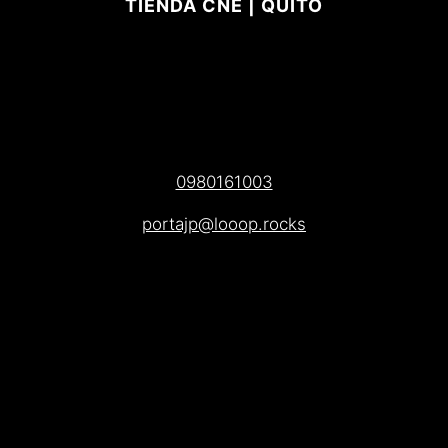
TIENDA CNE | QUITO
0980161003
portajp@looop.rocks