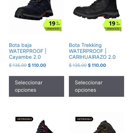
19
19
%
%
OFF
OFF
Ahorra $ 25
Ahorra $ 25
Bota baja
Bota Trekking
WATERPROOF |
WATERPROOF |
Cayambe 2.0
CARIHUAIRAZO 2.0
$
135.00
$
110.00
$
135.00
$
110.00
Seleccionar
Seleccionar
opciones
opciones
IMPERMEABLE
IMPERMEABLE