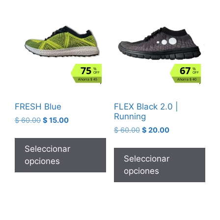
75
67
%
%
OFF
OFF
Ahorra $ 45
Ahorra $ 40
FRESH Blue
FLEX Black 2.0 |
Running
$
60.00
$
15.00
$
60.00
$
20.00
Seleccionar
Seleccionar
opciones
opciones