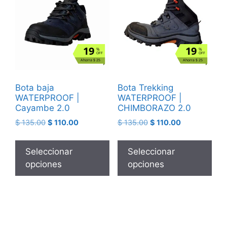
19
19
%
%
OFF
OFF
Ahorra $ 25
Ahorra $ 25
Bota baja
Bota Trekking
WATERPROOF |
WATERPROOF |
Cayambe 2.0
CHIMBORAZO 2.0
$
135.00
$
110.00
$
135.00
$
110.00
Seleccionar
Seleccionar
opciones
opciones