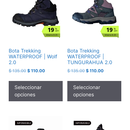
19
19
%
%
OFF
OFF
Ahorra $ 25
Ahorra $ 25
Bota Trekking
Bota Trekking
WATERPROOF | Wolf
WATERPROOF |
2.0
TUNGURAHUA 2.0
$
135.00
$
110.00
$
135.00
$
110.00
Seleccionar
Seleccionar
opciones
opciones
IMPERMEABLE
IMPERMEABLE