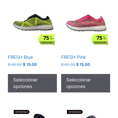
75
75
%
%
OFF
OFF
Ahorra $ 45
Ahorra $ 45
FRESH Blue
FRESH Pink
$
60.00
$
15.00
$
60.00
$
15.00
Seleccionar
Seleccionar
opciones
opciones
IMPERMEABLE
IMPERMEABLE