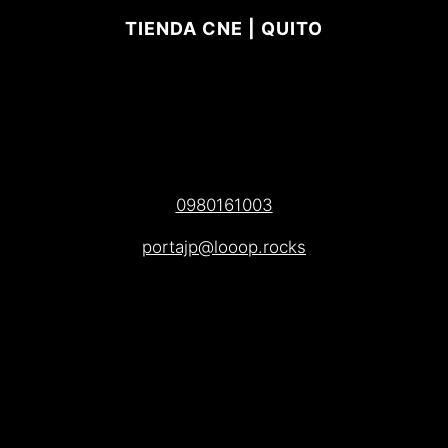
TIENDA CNE | QUITO
0980161003
portajp@looop.rocks