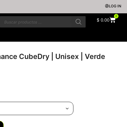
LOG IN
0
$
0.00
ance CubeDry | Unisex | Verde