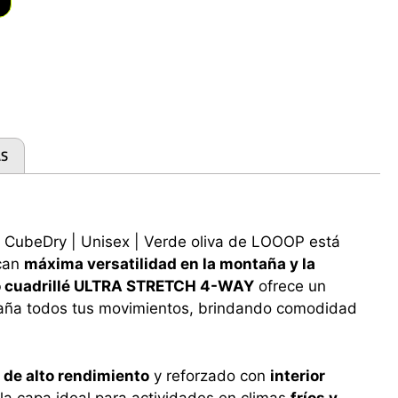
AS
 CubeDry | Unisex | Verde oliva de LOOOP está
can
máxima versatilidad en la montaña y la
o cuadrillé ULTRA STRETCH 4-WAY
ofrece un
aña todos tus movimientos, brindando comodidad
r de alto rendimiento
y reforzado con
interior
 la capa ideal para actividades en climas
fríos y