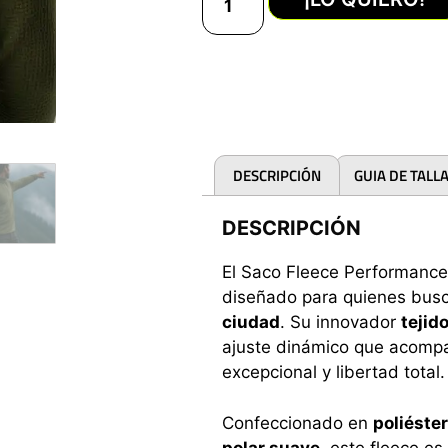
DESCRIPCIÓN
GUIA DE TALL
DESCRIPCIÓN
El Saco Fleece Performance
diseñado para quienes bus
ciudad
. Su innovador
tejid
ajuste dinámico que acomp
excepcional y libertad total.
Confeccionado en
poliéste
polar suave
, este fleece es