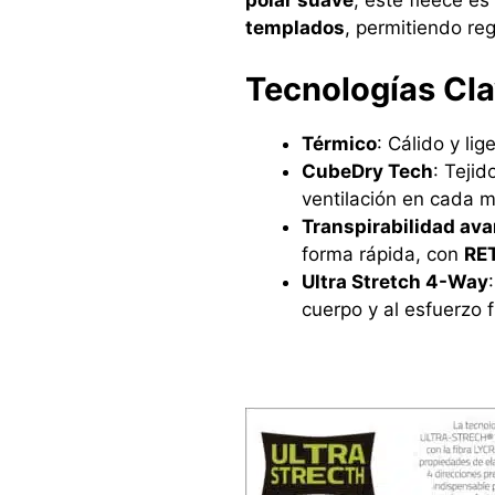
templados
, permitiendo reg
Tecnologías Cl
Térmico
: Cálido y li
CubeDry Tech
: Teji
ventilación en cada 
Transpirabilidad av
forma rápida, con
RE
Ultra Stretch 4-Way
cuerpo y al esfuerzo f