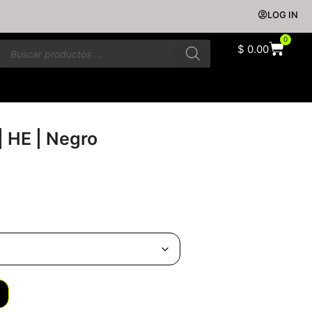
LOG IN
0
$
0.00
 HE | Negro