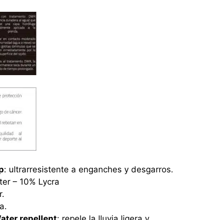
p
: ultrarresistente a enganches y desgarros.
ter – 10% Lycra
r.
a.
ter repellent
: repele la lluvia ligera y