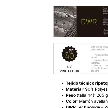
Tejido técnico ripsto
Material
: 90% Polyes
Peso
(talla 44): 265 g
Color
: Marrón avellan
DWR Technology – Wa