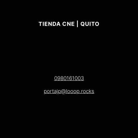
TIENDA CNE | QUITO
0980161003
portajp@looop.rocks