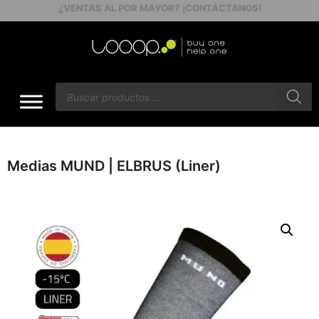
ENVÍOS GRATIS A PARTIR DE $60
Medias MUND | ELBRUS (Liner)