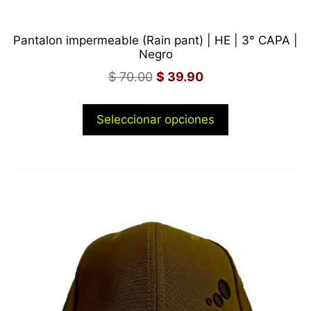
Pantalon impermeable (Rain pant) | HE | 3° CAPA |
Negro
$
70.00
$
39.90
Seleccionar opciones