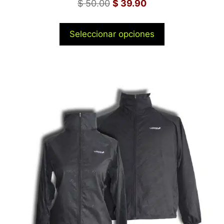
$
50.00
$
39.90
Seleccionar opciones