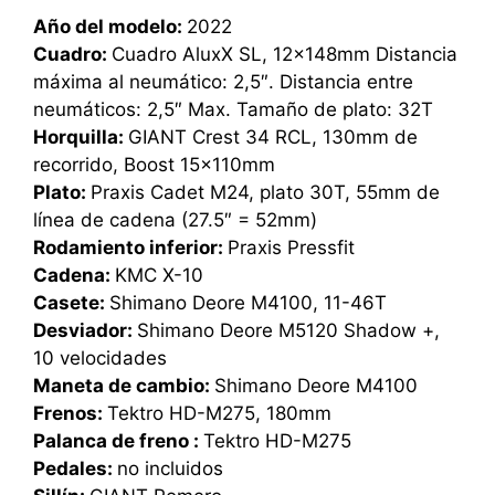
Año del modelo:
2022
Cuadro:
Cuadro AluxX SL, 12x148mm Distancia
máxima al neumático: 2,5″. Distancia entre
neumáticos: 2,5″ Max. Tamaño de plato: 32T
Horquilla:
GIANT Crest 34 RCL, 130mm de
recorrido, Boost 15x110mm
Plato:
Praxis Cadet M24, plato 30T, 55mm de
línea de cadena (27.5″ = 52mm)
Rodamiento inferior:
Praxis Pressfit
Cadena:
KMC X-10
Casete:
Shimano Deore M4100, 11-46T
Desviador:
Shimano Deore M5120 Shadow +,
10 velocidades
Maneta de cambio:
Shimano Deore M4100
Frenos:
Tektro HD-M275, 180mm
Palanca de freno :
Tektro HD-M275
Pedales:
no incluidos