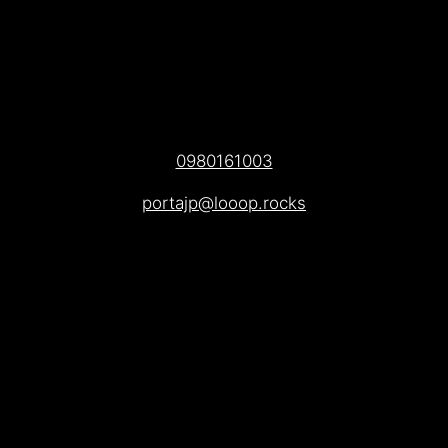
0980161003
portajp@looop.rocks