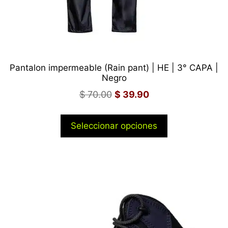
Pantalon impermeable (Rain pant) | HE | 3° CAPA |
Negro
$
70.00
$
39.90
Seleccionar opciones