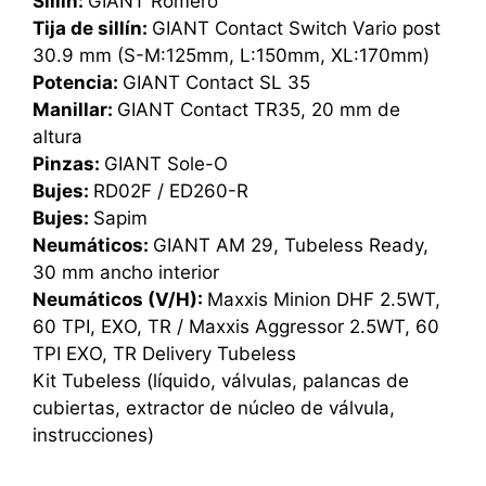
Sillín:
GIANT Romero
Tija de sillín:
GIANT Contact Switch Vario post
30.9 mm (S-M:125mm, L:150mm, XL:170mm)
Potencia:
GIANT Contact SL 35
Manillar:
GIANT Contact TR35, 20 mm de
altura
Pinzas:
GIANT Sole-O
Bujes:
RD02F / ED260-R
Bujes:
Sapim
Neumáticos:
GIANT AM 29, Tubeless Ready,
30 mm ancho interior
Neumáticos (V/H):
Maxxis Minion DHF 2.5WT,
60 TPI, EXO, TR / Maxxis Aggressor 2.5WT, 60
TPI EXO, TR Delivery Tubeless
Kit Tubeless (líquido, válvulas, palancas de
cubiertas, extractor de núcleo de válvula,
instrucciones)