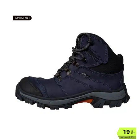
IMPERMEABLE
19
%
OFF
Ahorra $ 25