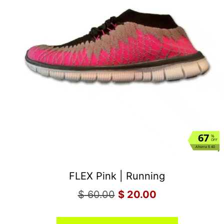
67
%
OFF
Ahorra $ 40
FLEX Pink | Running
$
60.00
$
20.00