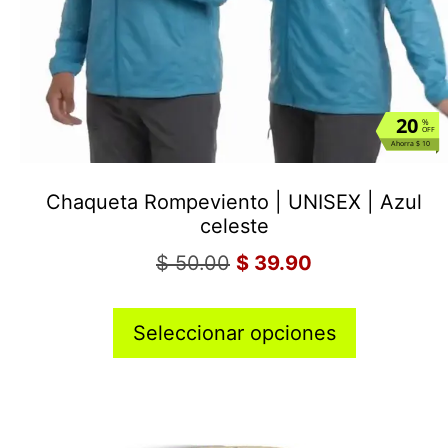
20
%
OFF
Ahorra $ 10
Chaqueta Rompeviento | UNISEX | Azul
celeste
$
50.00
$
39.90
Seleccionar opciones