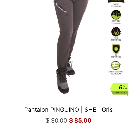
6
%
OFF
Ahorra $ 5
Pantalon PINGUINO | SHE | Gris
$
90.00
$
85.00