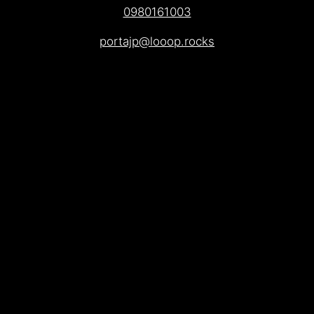
0980161003
portajp@looop.rocks