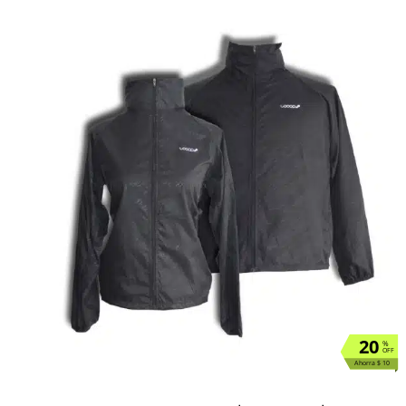
20
%
OFF
Ahorra $ 10