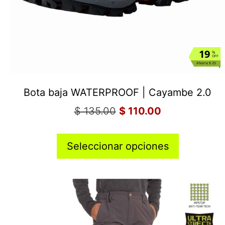
19
%
OFF
Ahorra $ 25
Bota baja WATERPROOF | Cayambe 2.0
$
135.00
$
110.00
Seleccionar opciones