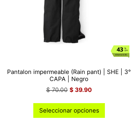
43
%
OFF
Ahorra $ 30
Pantalon impermeable (Rain pant) | SHE | 3°
CAPA | Negro
$
70.00
$
39.90
Seleccionar opciones