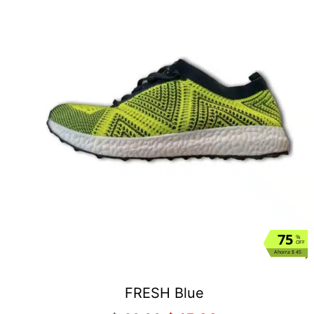
75
%
OFF
Ahorra $ 45
FRESH Blue