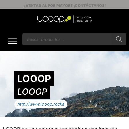
¿VENTAS AL POR MAYOR? ¡CONTÁCTANOS!
LOOOP
LOOOP
http://www.looop.rocks