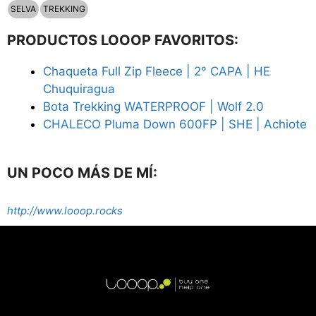
SELVA
TREKKING
PRODUCTOS LOOOP FAVORITOS:
Chaqueta Full Zip Fleece | 2° CAPA | HE
Chuquiragua
Bota Trekking WATERPROOF | Wolf 2.0
CHALECO Pluma Down 600FP | SHE | Achiote
UN POCO MÁS DE MÍ:
http://www.looop.rocks