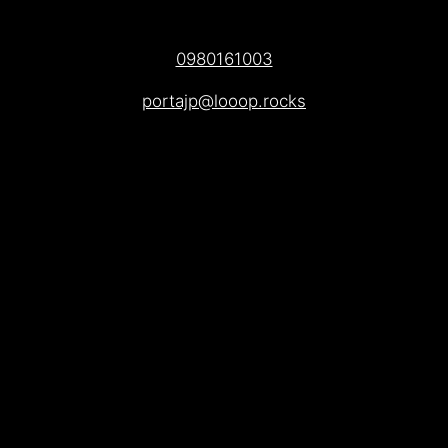
0980161003
portajp@looop.rocks