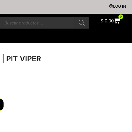
LOG IN
0
$
0.00
 | PIT VIPER