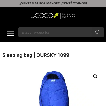
ENVÍOS GRATIS A PARTIR DE $60
Sleeping bag | OURSKY 1099