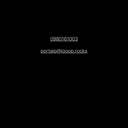
0980161003
portajp@looop.rocks