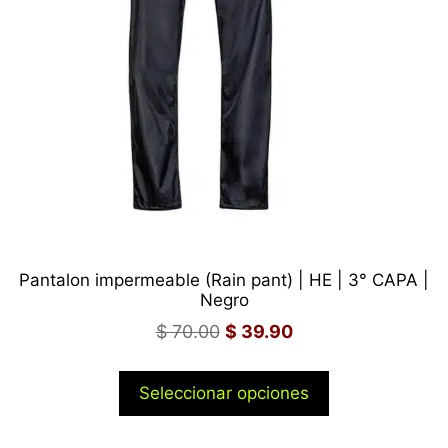
Pantalon impermeable (Rain pant) | HE | 3° CAPA |
Negro
$
70.00
$
39.90
Seleccionar opciones