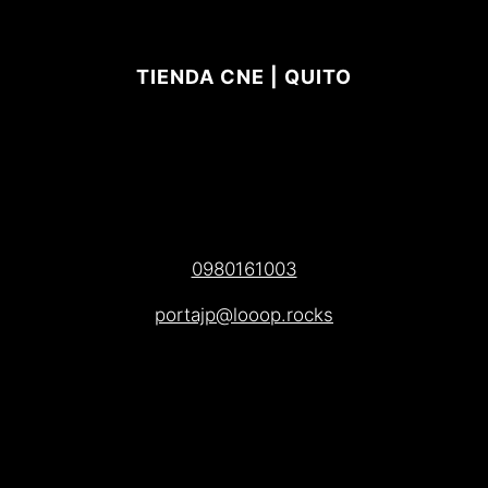
TIENDA CNE | QUITO
0980161003
portajp@looop.rocks