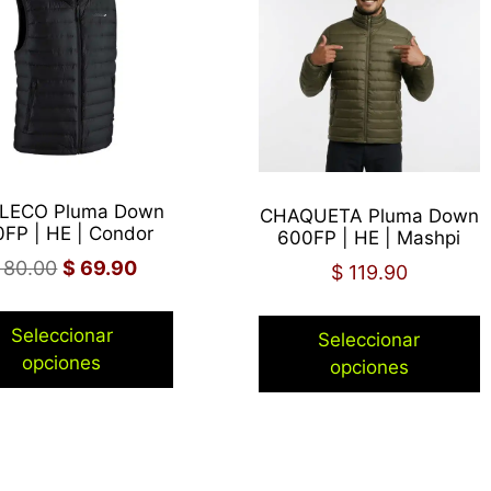
LECO Pluma Down
CHAQUETA Pluma Down
FP | HE | Condor
600FP | HE | Mashpi
80.00
$
69.90
$
119.90
Seleccionar
Seleccionar
opciones
opciones