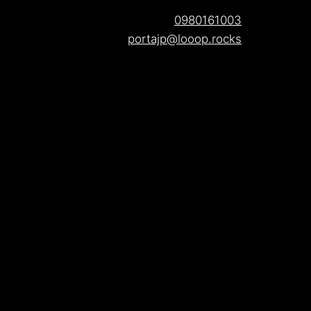
0980161003
portajp@looop.rocks