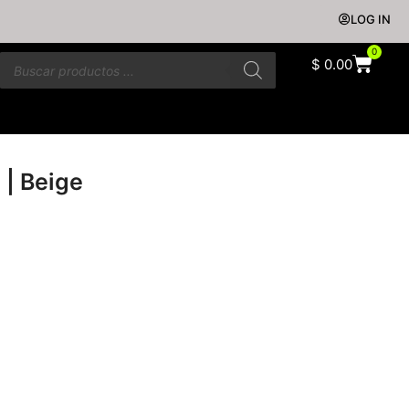
LOG IN
0
$
0.00
 | Beige