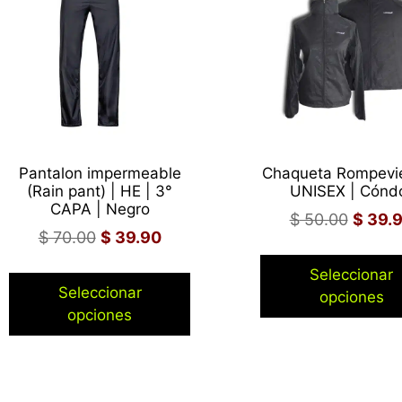
Pantalon impermeable
Chaqueta Rompevie
(Rain pant) | HE | 3°
UNISEX | Cónd
CAPA | Negro
$
50.00
$
39.
$
70.00
$
39.90
Seleccionar
Seleccionar
opciones
opciones