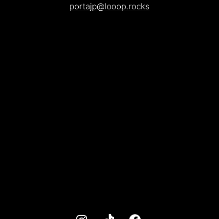
portajp@looop.rocks