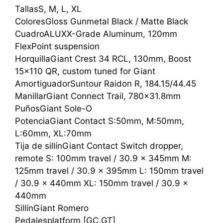
TallasS, M, L, XL
ColoresGloss Gunmetal Black / Matte Black
CuadroALUXX-Grade Aluminum, 120mm
FlexPoint suspension
HorquillaGiant Crest 34 RCL, 130mm, Boost
15×110 QR, custom tuned for Giant
AmortiguadorSuntour Raidon R, 184.15/44.45
ManillarGiant Connect Trail, 780×31.8mm
PuñosGiant Sole-O
PotenciaGiant Contact S:50mm, M:50mm,
L:60mm, XL:70mm
Tija de sillínGiant Contact Switch dropper,
remote S: 100mm travel / 30.9 x 345mm M:
125mm travel / 30.9 x 395mm L: 150mm travel
/ 30.9 x 440mm XL: 150mm travel / 30.9 x
440mm
SillínGiant Romero
Pedalesplatform [GC,GT]