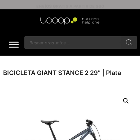
ENVÍOS GRATIS A PARTIR DE $60
BICICLETA GIANT STANCE 2 29″ | Plata