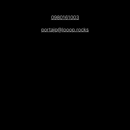
0980161003
portajp@looop.rocks