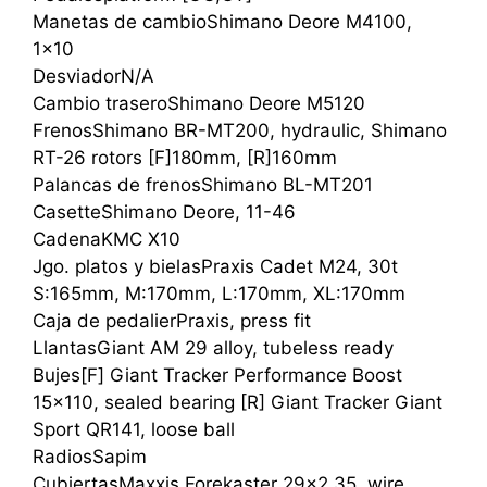
Manetas de cambioShimano Deore M4100,
1×10
DesviadorN/A
Cambio traseroShimano Deore M5120
FrenosShimano BR-MT200, hydraulic, Shimano
RT-26 rotors [F]180mm, [R]160mm
Palancas de frenosShimano BL-MT201
CasetteShimano Deore, 11-46
CadenaKMC X10
Jgo. platos y bielasPraxis Cadet M24, 30t
S:165mm, M:170mm, L:170mm, XL:170mm
Caja de pedalierPraxis, press fit
LlantasGiant AM 29 alloy, tubeless ready
Bujes[F] Giant Tracker Performance Boost
15×110, sealed bearing [R] Giant Tracker Giant
Sport QR141, loose ball
RadiosSapim
CubiertasMaxxis Forekaster 29×2.35, wire,