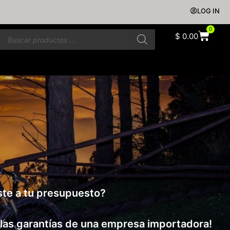
LOG IN
0
$
0.00
uste a tu presupuesto?
 las garantías de una empresa importadora!