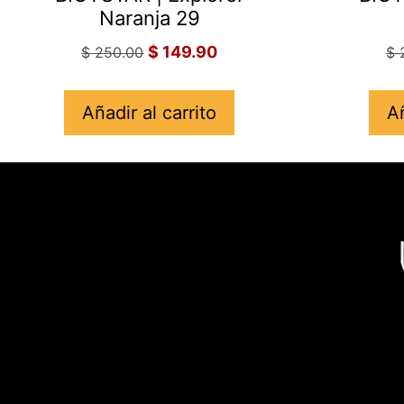
Naranja 29
$
149.90
$
250.00
$
2
Añadir al carrito
Añ