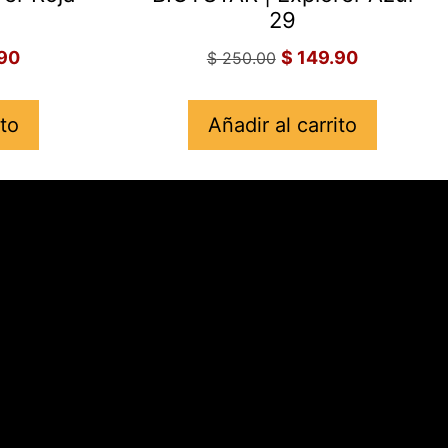
29
90
$
149.90
$
250.00
ito
Añadir al carrito