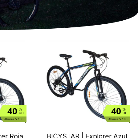
40
40
%
%
OFF
OFF
Ahorra $ 100
Ahorra $ 100
er Roja
BICYSTAR | Explorer Azul