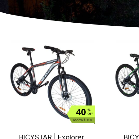
40
%
OFF
Ahorra $ 100
BICYSTAR | Explorer
BICY