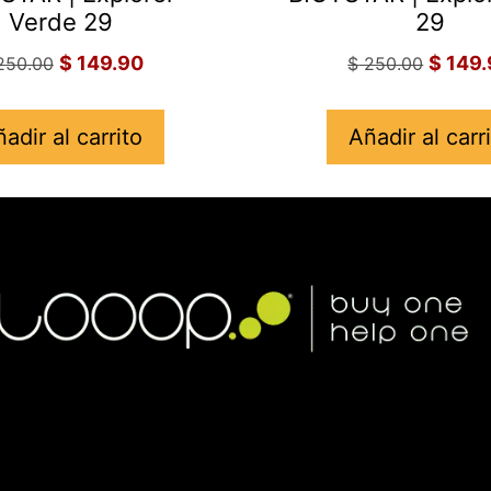
Verde 29
29
$
149.90
$
149.
50.00
$
250.00
adir al carrito
Añadir al carr