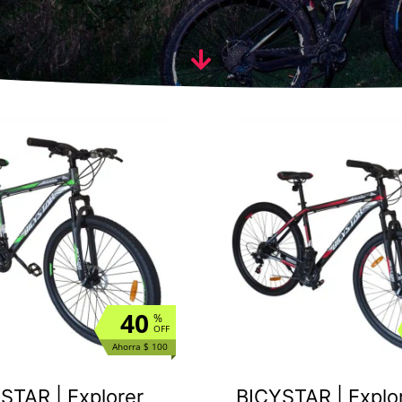
40
%
OFF
Ahorra $ 100
STAR | Explorer
BICYSTAR | Explor