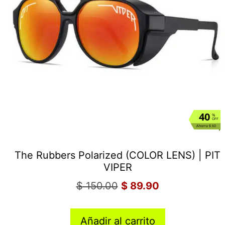
40
%
OFF
Ahorra $ 60
The Rubbers Polarized (COLOR LENS) | PIT
VIPER
$
150.00
$
89.90
Añadir al carrito