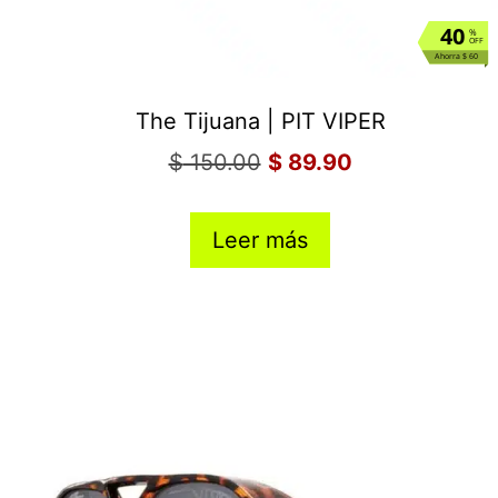
40
%
OFF
Ahorra $ 60
The Tijuana | PIT VIPER
$
150.00
$
89.90
Leer más