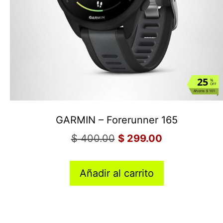
25
%
OFF
Ahorra $ 101
GARMIN – Forerunner 165
$
400.00
$
299.00
Añadir al carrito