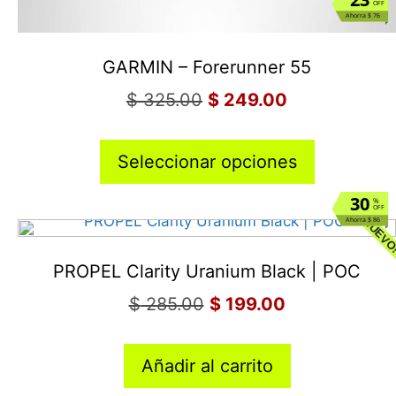
OFF
Ahorra $ 76
GARMIN – Forerunner 55
$
325.00
$
249.00
Seleccionar opciones
30
%
OFF
NUEVO
Ahorra $ 86
PROPEL Clarity Uranium Black | POC
$
285.00
$
199.00
Añadir al carrito