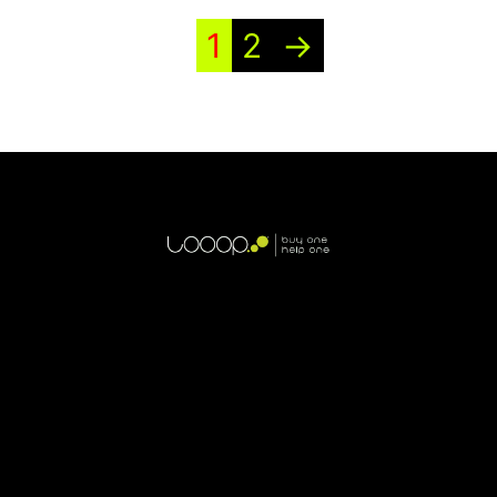
1
2
→