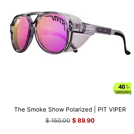
40
%
OFF
Ahorra $ 60
The Smoke Show Polarized | PIT VIPER
$
150.00
$
89.90