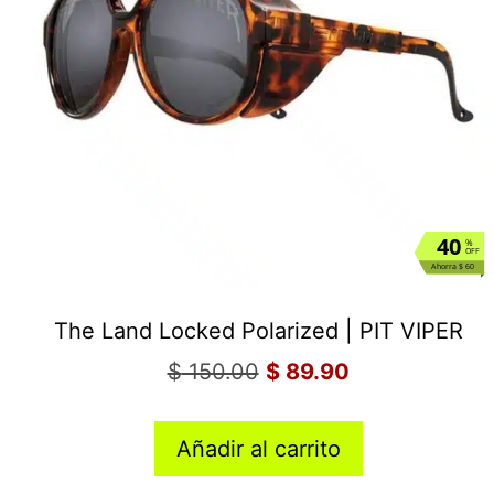
40
%
OFF
Ahorra $ 60
The Land Locked Polarized | PIT VIPER
$
150.00
$
89.90
Añadir al carrito