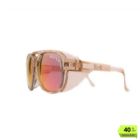
40
%
OFF
Ahorra $ 60