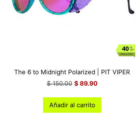
40
%
OFF
Ahorra $ 60
The 6 to Midnight Polarized | PIT VIPER
$
150.00
$
89.90
Añadir al carrito