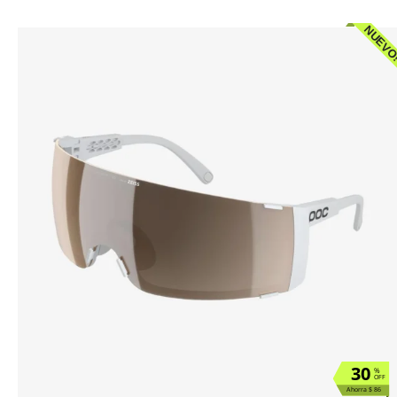
NUEVO
30
%
OFF
Ahorra $ 86