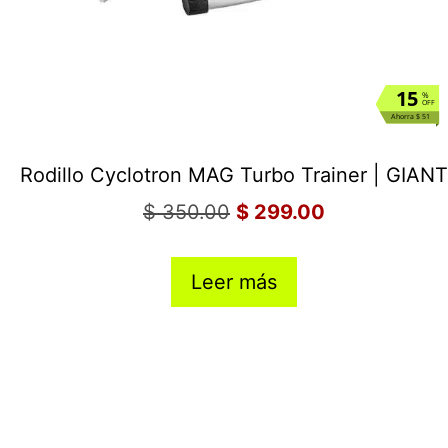
15
%
OFF
Ahorra $ 51
Rodillo Cyclotron MAG Turbo Trainer | GIANT
$
350.00
$
299.00
Leer más